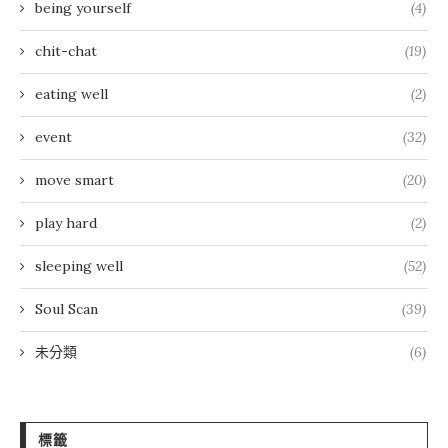
being yourself
(4)
chit-chat
(19)
eating well
(2)
event
(32)
move smart
(20)
play hard
(2)
sleeping well
(52)
Soul Scan
(39)
未分類
(6)
標籤