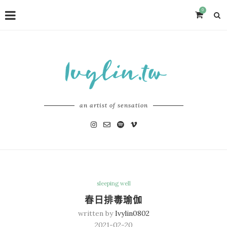
0
an artist of sensation
sleeping well
春日排毒瑜伽
written by
Ivylin0802
2021-02-20