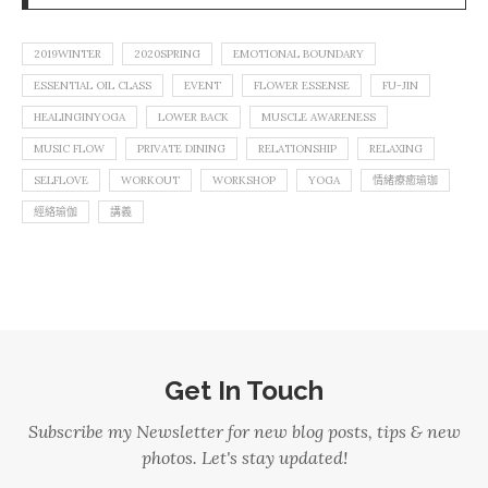
2019WINTER
2020SPRING
EMOTIONAL BOUNDARY
ESSENTIAL OIL CLASS
EVENT
FLOWER ESSENSE
FU-JIN
HEALINGINYOGA
LOWER BACK
MUSCLE AWARENESS
MUSIC FLOW
PRIVATE DINING
RELATIONSHIP
RELAXING
SELFLOVE
WORKOUT
WORKSHOP
YOGA
情緒療癒瑜珈
經絡瑜伽
講義
Get In Touch
Subscribe my Newsletter for new blog posts, tips & new
photos. Let's stay updated!