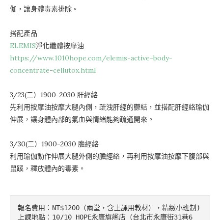
伽，讓身體毒素排除。
搭配產品
ELEMIS
淨化纖體按摩油
https://www.1010hope.com/elemis-active-body-
concentrate-cellutox.html
3/23(二）1900-2030 肝經絡
先利用按摩油按摩大腿內側，疏洩肝經的鬱結，並搭配肝經絡瑜伽
伸展，讓身體內部的氣血與情緒能夠疏通開來。
3/30(二）1900-2030 膽經絡
利用瑜伽動作伸展大腿外側的膽經絡，再利用按摩油按摩下腹部與
鼠蹊，釋放體內的毒素。
報名費用：NT$1200（兩堂，含上課用教材），精緻小班制)

上課地點：10/10 HOPE永康旗艦店（台北市永康街31巷6