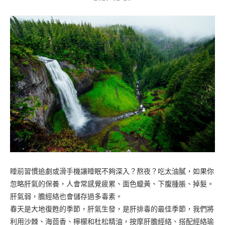
睡前習慣追劇或滑手機讓睡眠不夠深入？熬夜？吃太油膩，如果你
忽略肝氣的保養，人會常感覺疲累、面色蠟黃、下腹腫脹、掉髮。
肝氣弱，膽經絡也會儲存過多毒素。
春天是大地復甦的季節，肝氣生發，是肝排毒的最佳季節，我們將
利用沙棘、海茴香、檸檬和杜松精油，按摩肝膽經絡、搭配經絡瑜