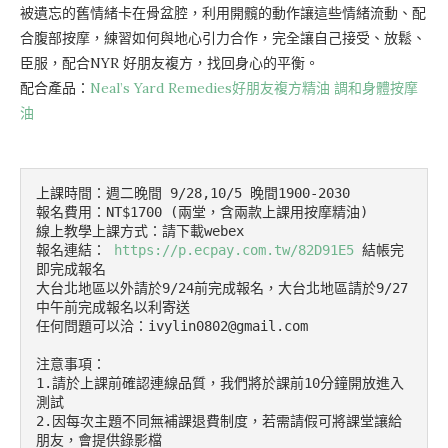
被遺忘的舊情緒卡在骨盆腔，利用開髖的動作讓這些情緒流動、配
合腹部按摩，練習如何與地心引力合作，完全讓自己接受、放鬆
、
臣服，配合NYR 好朋友複方，找回身心的平衡。
配合產品：
Neal’s Yard Remedies好朋友複方精油 調和身體按摩
油
上課時間：週二晚間 9/28,10/5 晚間1900-2030

報名費用：NT$1700 (兩堂，含兩款上課用按摩精油) 

線上教學上課方式：請下載webex

報名連結： 
https://p.ecpay.com.tw/82D91E5
 結帳完
即完成報名

大台北地區以外請於9/24前完成報名，大台北地區請於9/27
中午前完成報名以利寄送

任何問題可以洽：ivylin0802@gmail.com

注意事項：

1.請於上課前確認連線品質，我們將於課前10分鐘開放進入
測試

2.因每次主題不同無補課退費制度，若需請假可將課堂讓給
朋友，會提供錄影檔
