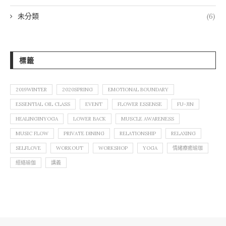
未分類
(6)
標籤
2019WINTER
2020SPRING
EMOTIONAL BOUNDARY
ESSENTIAL OIL CLASS
EVENT
FLOWER ESSENSE
FU-JIN
HEALINGINYOGA
LOWER BACK
MUSCLE AWARENESS
MUSIC FLOW
PRIVATE DINING
RELATIONSHIP
RELAXING
SELFLOVE
WORKOUT
WORKSHOP
YOGA
情緒療癒瑜珈
經絡瑜伽
講義