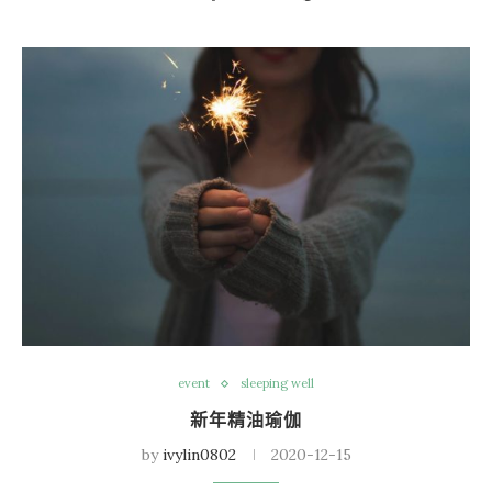
event
sleeping well
新年精油瑜伽
by
ivylin0802
2020-12-15