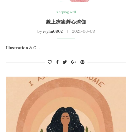
sleeping well
線上療癒靜心瑜伽
by
ivylin0802
2021-06-08
Illustration & G…