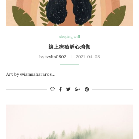
sleeping well
線上療癒靜心瑜伽
by
ivylin0802
2021-04-08
Art by @iamsahararos…