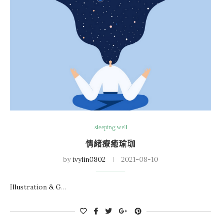
sleeping well
情緒療癒瑜珈
by
ivylin0802
2021-08-10
Illustration & G…