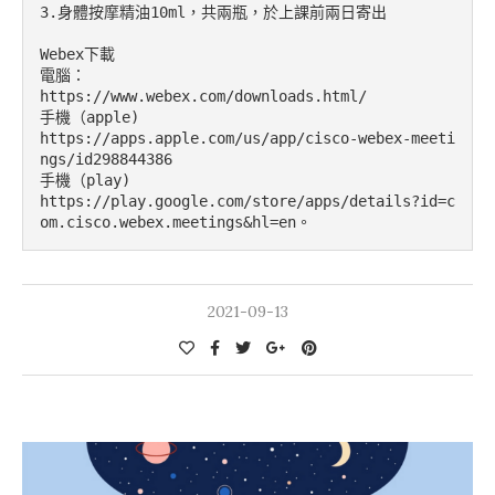
3.身體按摩精油10ml，共兩瓶，於上課前兩日寄出

Webex下載

電腦：

https://www.webex.com/downloads.html/

手機（apple)

https://apps.apple.com/us/app/cisco-webex-meeti
ngs/id298844386

手機（play)

https://play.google.com/store/apps/details?id=c
om.cisco.webex.meetings&hl=en。
2021-09-13