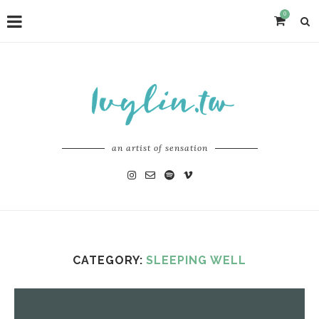
0
an artist of sensation
CATEGORY:
SLEEPING WELL