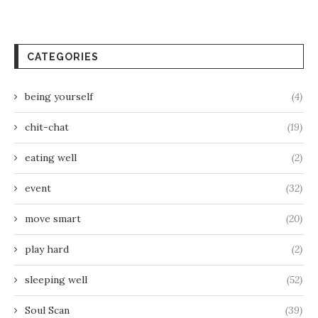
CATEGORIES
being yourself
(4)
chit-chat
(19)
eating well
(2)
event
(32)
move smart
(20)
play hard
(2)
sleeping well
(52)
Soul Scan
(39)