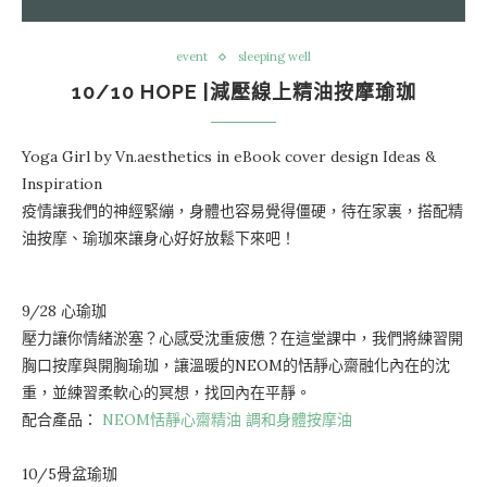
event
sleeping well
10/10 HOPE |減壓線上精油按摩瑜珈
Yoga Girl by Vn.aesthetics in eBook cover design Ideas &
Inspiration
疫情讓我們的神經緊繃，身體也容易覺得僵硬，待在家裏，搭配精
油按摩、瑜珈來讓身心好好放鬆下來吧！
9/28 心瑜珈
壓力讓你情緒淤塞？心感受沈重疲憊？在這堂課中，我們將練習開
胸口按摩與開胸瑜珈，讓溫暖的
NEOM的恬靜心齋融化內在的沈
重，並練習柔軟心的冥想，找回內在平靜。
配合產品：
NEOM恬靜心齋精油 調和身體按摩油
10/5骨盆瑜珈