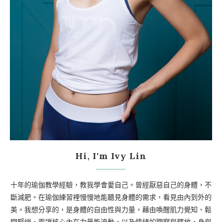
Hi, I'm Ivy Lin
十年的瑜伽教學經驗，教我學會愛自己。曾經厭惡自己的身體，不
斷減肥。在瑜伽練習裡慢慢地能聽見身體的需求，看見由內到外的
美。我想分享的，是身體的自由性與力量，藉由喚醒肌力覺知、鬆